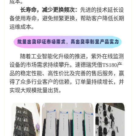
成本。
长寿命，减少更换频次：
先进的技术延长设
备使用寿命，避免频繁更换，帮助客户降低长期
运维成本。
随着工业智能化升级的推进，紫外在线监测
设备的市场需求持续攀升。速德瑞凭借TS180产
品的稳定性能、高性价比及完善的售后服务，赢
得了众多行业客户的信赖，订单量持续增长，并
实现大规模批量出货。