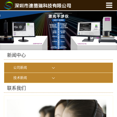
首 页
关于我们
产品中心
新闻中心
光学实验室
新闻中心
联系我们
公司新闻
在线商城
技术新闻
联系我们