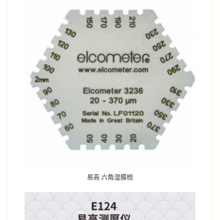
易高 六角湿膜梳