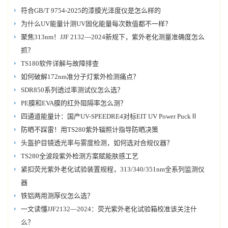
符合GB/T 9754-2025的漆膜光泽度仪是怎么样的
为什么UV能量计测UV固化能量每次数值都不一样？
聚焦313nm！JJF 2132—2024新规下，紫外老化测量准确度怎么
抓？
TS180软件详解与故障排查
如何破解172nm准分子灯紫外检测痛点？
SDR850系列透过率测试仪怎么选？
PE膜和EVA膜的红外阻隔率怎么测？
四通道能量计：国产UV-SPEEDRE4对标EIT UV Power PuckⅡ
防晒不踩雷！用TS280紫外辐照计指导防晒决策
头盔护目镜透光率与雾度检测，如何选对合规仪器？
TS280全波段紫外检测方案赋能肤感工艺
紧扣荧光紫外老化试验装置规程，313/340/351nm全系列监测仪
器
铁铝两用测厚仪怎么选？
一文读懂JJF2132—2024：荧光紫外老化试验箱校准该关注什
么？