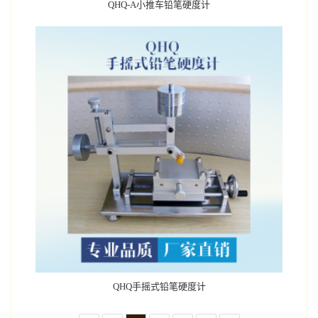
QHQ-A小推车铅笔硬度计
QHQ手摇式铅笔硬度计