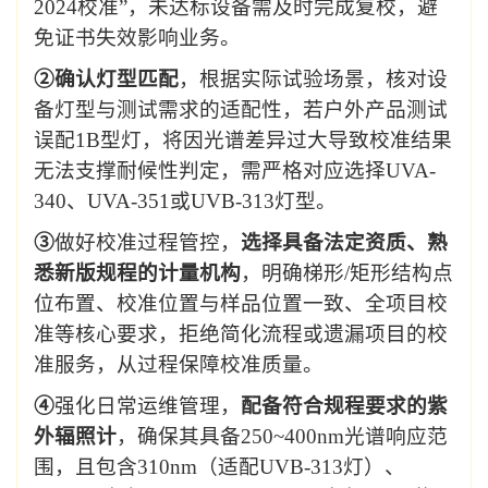
2024
校准
”
，未达标设备需
及时
完成复校，避
免证书失效影响业务。
②
确认灯型匹配
，根据实际试验场景，核对设
备灯型与测试需求的适配性，若户外产品测试
误配
1B
型灯，将因光谱差异过大导致校准结果
无法支撑耐候性判定，需严格对应选择
UVA-
340
、
UVA-351
或
UVB-313
灯型。
③
做好校准过程管控，
选择具备法定资质、熟
悉新版规程的计量机构
，明确梯形
/
矩形结构点
位布置、校准位置与样品位置一致、全项目校
准等核心要求，拒绝简化流程或遗漏项目的校
准服务，从过程保障校准质量。
④
强化日常运维管理，
配备符合规程要求的紫
外辐照计
，确保其具备
250~400nm
光谱响应范
围，且包含
310nm
（适配
UVB-313
灯）、