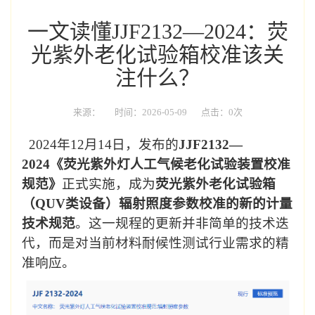
一文读懂JJF2132—2024：荧
光紫外老化试验箱校准该关
注什么？
来源：
时间：2026-05-09
点击：0次
2024
年
12
月
14
日，发布的
JJF2132
—
2024
《荧光紫外灯人工气候老化试验装置校准
规范》
正式实施，成为
荧光紫外老化试验箱
（
QUV
类设备）辐射照度参数校准的新的计量
技术规范
。这一规程的更新并非简单的技术迭
代，而是对当前材料耐候性测试行业需求的精
准响应。