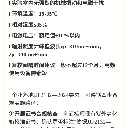
l
实验室内无强烈的机械振动和电磁干扰
l
环境温度：
15-35
℃
l
相对湿度
≤
85%
l
电源电压：额定值
±
10%
以内
l
辐射照度计峰值波长
λ
p=310nm
±
5nm
，
λ
p=340nm
±
5nm
l
复校间隔时间
建议
一般
不超过
12
个月，高频
使用设备需缩短
企业落地
JJF2132—2024
要求，可遵循四步合
规实施路径
：
①
开展证书合规核查
，全面梳理现有紫外老化
箱校准证书，确认是否标注
“
依据
JJF2132—