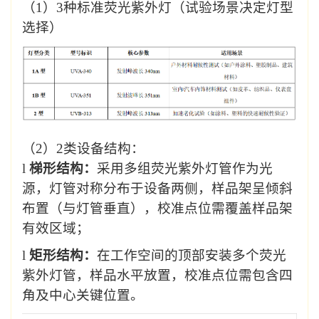
（
1
）
3
种标准荧光紫外灯（试验场景决定灯型
选择）
（
2
）
2
类设备结构：
l
梯形结构：
采用多组荧光紫外灯管作为光
源，
灯管对称分布于设备两侧，样品架呈倾斜
布置（与灯管垂直），校准点位需覆盖样品架
有效区域；
l
矩形结构：
在工作空间的顶部安装多个荧光
紫外灯管
，样品水平放置，校准点位需包含四
角及中心关键位置。