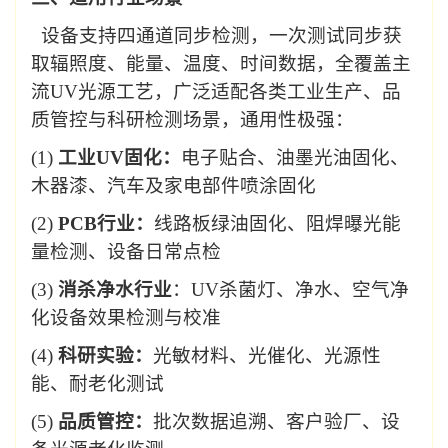
设备支持四通道同步检测，一次测试同步获
取辐照度、能量、温度、时间数据，全覆盖主
流
UV
光源工艺
，
广泛适配各类工业生产、品
质管控与科研检测场景，通用性极强：
(1)
工业
UV
固化：
电子贴合、油墨光油固化、
木器漆、汽车及家电部件喷涂固化
(2)
PCB
行业：
线路板绿油固化、阻焊曝光能
量检测、设备日常点检
(3)
消杀净水行业
：
UV
杀菌灯、净水、空气净
化设备效果检测与校准
(4)
科研实验：
光敏材料、光催化、光源性
能、耐老化测试
(5)
品质管控：
批次数据追溯、客户验厂、设