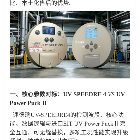
比、本土化售后
的优势
。
一、核心参数对标：
UV-SPEEDRE
4
VS
UV
P
ower
Puck
II
速德瑞
UV-SPEEDRE
4
的检测波段、核心功
能、数据逻辑与进口
EIT
UV Power Puck
Ⅱ
完
全互通，可无缝替换，多项工况性能实现升级