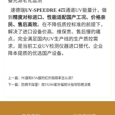
备光源老化监测
速德瑞
UV-SPEEDRE
4
四通道
UV
能量计，做
到
精度对标进口、性能适配国产工况、价格亲
民、售后高效
。在不降低质控标准的前提下，
解决了进口设备价高、维保贵、售后慢的痛
点，完全满足国内
UV
生产线的生产质控需
求，是当前工业
UV
检测仪器进口替代、企业
降本提质的优选国产设备。
上一篇：
PE膜和EVA膜的红外阻隔率怎么测？
下一篇：
防晒不踩雷！用TS280紫外辐照计指导防晒决策