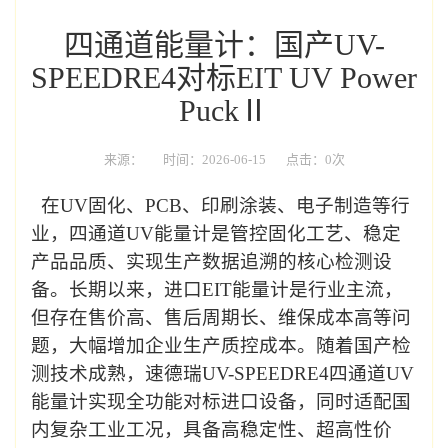
四通道能量计：国产UV-
SPEEDRE4对标EIT UV Power
PuckⅡ
来源：
时间：2026-06-15
点击：0次
在
UV
固化、
PCB
、印刷涂装、电子制造等行
业，四通道
UV
能量计是管控固化工艺、稳定
产品品质、实现生产数据追溯的核心检测设
备。长期以来，进口
EIT
能量计是行业主流，
但存在售价高、售后周期长、维保成本高等问
题，大幅增加企业生产质控成本。随着国产检
测技术成熟，速德瑞
UV-SPEEDRE
4
四通道
UV
能量计实现全功能对标进口设备，同时适配国
内复杂工业工况，
具备
高稳定性、超高性价