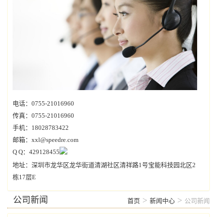
电话：0755-21016960
传真：0755-21016960
手机：18028783422
邮箱：xxl@speedre.com
Q Q：429128455
地址：深圳市龙华区龙华街道清湖社区清祥路1号宝能科技园北区2
栋17层E
公司新闻
>
>
首页
新闻中心
公司新闻