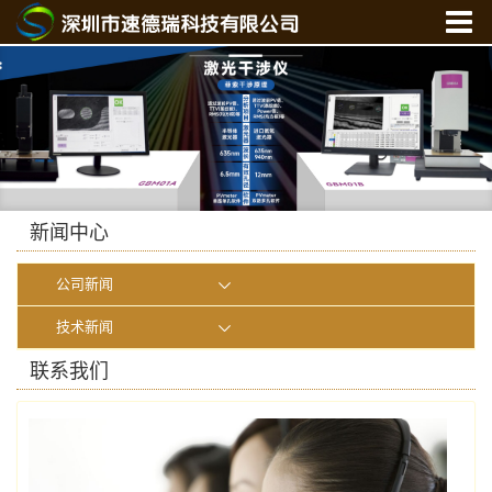
首 页
关于我们
产品中心
新闻中心
光学实验室
新闻中心
联系我们
公司新闻
在线商城
技术新闻
联系我们