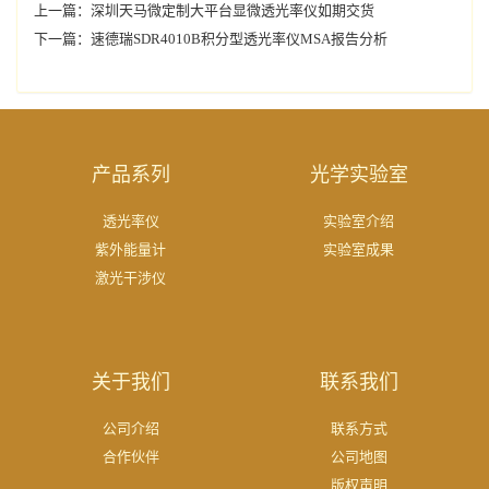
上一篇：
深圳天马微定制大平台显微透光率仪如期交货
下一篇：
速德瑞SDR4010B积分型透光率仪MSA报告分析
产品系列
光学实验室
透光率仪
实验室介绍
紫外能量计
实验室成果
激光干涉仪
关于我们
联系我们
公司介绍
联系方式
合作伙伴
公司地图
版权声明