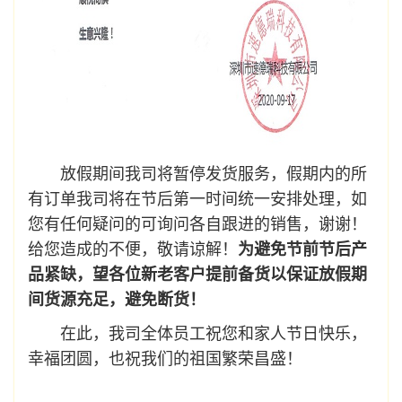
放假期间我司将暂停发货服务，假期内的所
有订单我司将在节后第一时间统一安排处理，
如
您有任何
疑问的可询问各自跟进的销售，谢谢！
给您造成的不便，敬请谅解！
为避免节前节后产
品紧缺，望各位新老客户提前备货以保证放假期
间货源充足，避免断货！
在此，我
司全体员工祝您和家人节日快乐
，
幸福团圆，也祝我们的祖国繁荣昌盛！