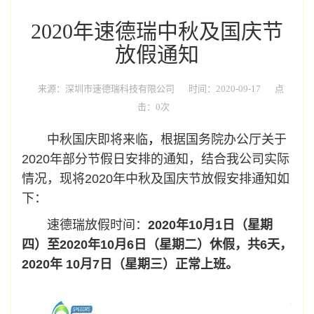
2020年速德瑞中秋及国庆节
放假通知
来源：深圳市速德瑞科技有限公司
时间：2020-09-17
点
击：0次
中秋国庆即将来临
，
根据国务院办公厅关于
2020
年部分节假日安排的通知，结合我公司实际
情况，现将
2020
年中秋及国庆节放假安排通知如
下：
速德瑞放假时间
：
2020
年
10
月
1
日（星期
四）至
2020
年
10
月
6
日（星期二）休假，共
6
天，
2020
年
10
月
7
日（星期三）正常上班。