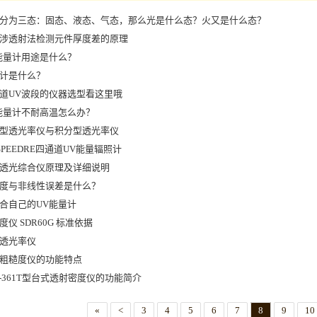
分为三态：固态、液态、气态，那么光是什么态？火又是什么态？
涉透射法检测元件厚度差的原理
能量计用途是什么？
计是什么？
道UV波段的仪器选型看这里哦
能量计不耐高温怎么办？
型透光率仪与积分型透光率仪
-SPEEDRE四通道UV能量辐照计
透光综合仪原理及详细说明
度与非线性误差是什么？
合自己的UV能量计
度仪 SDR60G 标准依据
透光率仪
粗糙度仪的功能特点
R-361T型台式透射密度仪的功能简介
«
<
3
4
5
6
7
8
9
10