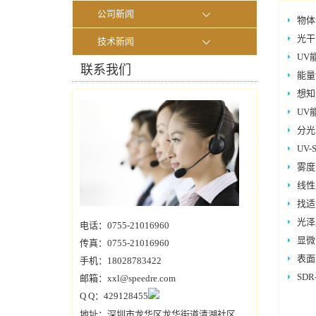
公司新闻
物体
光干
技术新闻
UV
联系我们
能量
想知
UV
分光
UV
雾度
线性
找适
光泽
电话：0755-21016960
显微
传真：0755-21016960
表面
手机：18028783422
SD
邮箱：xxl@speedre.com
Q Q：429128455
地址：深圳市龙华区龙华街道清湖社区