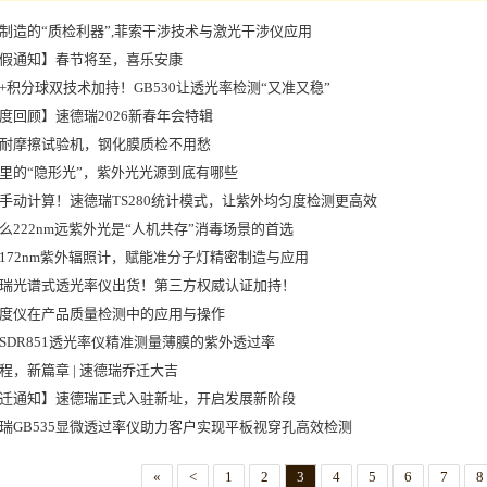
制造的“质检利器”,菲索干涉技术与激光干涉仪应用
假通知】春节将至，喜乐安康
+积分球双技术加持！GB530让透光率检测“又准又稳”
度回顾】速德瑞2026新春年会特辑
耐摩擦试验机，钢化膜质检不用愁
里的“隐形光”，紫外光光源到底有哪些
手动计算！速德瑞TS280统计模式，让紫外均匀度检测更高效
么222nm远紫外光是“人机共存”消毒场景的首选
172nm紫外辐照计，赋能准分子灯精密制造与应用
瑞光谱式透光率仪出货！第三方权威认证加持！
度仪在产品质量检测中的应用与操作
SDR851透光率仪精准测量薄膜的紫外透过率
程，新篇章 | 速德瑞乔迁大吉
迁通知】速德瑞正式入驻新址，开启发展新阶段
瑞GB535显微透过率仪助力客户实现平板视穿孔高效检测
«
<
1
2
3
4
5
6
7
8