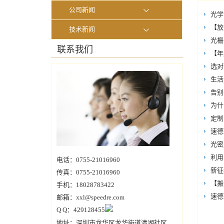
公司新闻
光学
【放
技术新闻
光栅
联系我们
【年
选对
生活
告别
为什
定制
速德
光密
利用
电话：0755-21016960
新征
传真：0755-21016960
【搬
手机：18028783422
速德
邮箱：xxl@speedre.com
Q Q：429128455
地址：深圳市龙华区龙华街道清湖社区