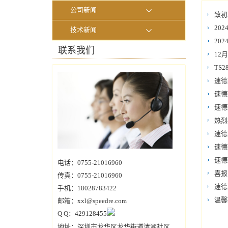
公司新闻
致初
20
技术新闻
20
联系我们
12
TS
速德
速德
速德
热烈
速德
速德
速德
电话：0755-21016960
喜报
传真：0755-21016960
速德
手机：18028783422
温馨
邮箱：xxl@speedre.com
Q Q：429128455
地址：深圳市龙华区龙华街道清湖社区