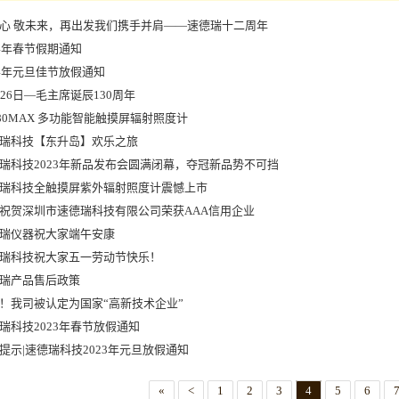
心 敬未来，再出发我们携手并肩——速德瑞十二周年
24年春节假期通知
24年元旦佳节放假通知
月26日—毛主席诞辰130周年
280MAX 多功能智能触摸屏辐射照度计
瑞科技【东升岛】欢乐之旅
瑞科技2023年新品发布会圆满闭幕，夺冠新品势不可挡
瑞科技全触摸屏紫外辐射照度计震憾上市
祝贺深圳市速德瑞科技有限公司荣获AAA信用企业
瑞仪器祝大家端午安康
瑞科技祝大家五一劳动节快乐！
瑞产品售后政策
！我司被认定为国家“高新技术企业”
瑞科技2023年春节放假通知
提示|速德瑞科技2023年元旦放假通知
«
<
1
2
3
4
5
6