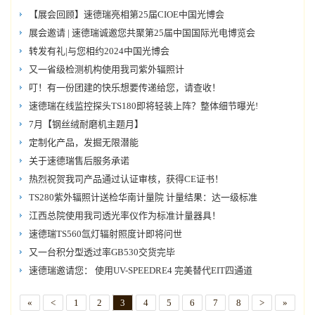
【展会回顾】速德瑞亮相第25届CIOE中国光博会
展会邀请 | 速德瑞诚邀您共聚第25届中国国际光电博览会
转发有礼|与您相约2024中国光博会
又一省级检测机构使用我司紫外辐照计
叮！有一份团建的快乐想要传递给您，请查收！
速德瑞在线监控探头TS180即将轻装上阵？整体细节曝光!
7月【钢丝绒耐磨机主题月】
定制化产品，发掘无限潜能
关于速德瑞售后服务承诺
热烈祝贺我司产品通过认证审核，获得CE证书！
TS280紫外辐照计送检华南计量院 计量结果：达一级标准
江西总院使用我司透光率仪作为标准计量器具！
速德瑞TS560氙灯辐射照度计即将问世
又一台积分型透过率GB530交货完毕
速德瑞邀请您： 使用UV-SPEEDRE4 完美替代EIT四通道
«
<
1
2
3
4
5
6
7
8
>
»