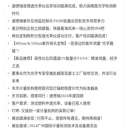
速德瑞显微透光率仪出货培训圆满完成，助力高精度光学检测新
时代
速德瑞紫外在线监控探头TS180批量出货彰显市场竞争力
夏日特别企划之团建篇，快循着海风来一场心灵的SPA吧
两台定制款积分型透光率仪成功交付，客户培训圆满完成！
【485nm & 520nm紫外探头定制】--您身边的紫外测量“光学裁
缝”！
【新品推荐】高性价比四通道UV能量计T-UV4：精准测量，经济
之选
董事长作为光学专家受邀赴越南亚瑟士工厂指导交流，共话行业
未来
东华计量机构使用我司氙灯辐射照度计作为标准器具
岁月如歌，感恩同行｜速德瑞2024年度回顾
客户需求：测试塑料件透光率，设备已投入使用
叮咚~又接到一家计量机构的采购订单！
展会圆满收官 | 行而不止，感恩所有遇见，期待再相逢！
展会邀请 | 2024广州国际计量检测技术及设备展览会